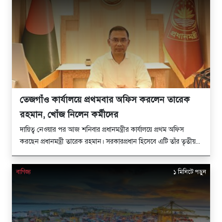
তেজগাঁও কার্যালয়ে প্রথমবার অফিস করলেন তারেক
রহমান, খোঁজ নিলেন কর্মীদের
দায়িত্ব নেওয়ার পর আজ শনিবার প্রধানমন্ত্রীর কার্যালয়ে প্রথম অফিস
করছেন প্রধানমন্ত্রী তারেক রহমান। সরকারপ্রধান হিসেবে এটি তাঁর তৃতীয়...
বাণিজ্য
১ মিনিটে পড়ুন