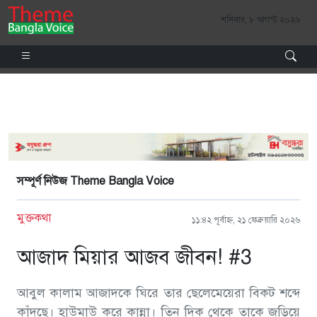
শনিবার, ৮ আগস্ট ২০২৬
সম্পূর্ণ নিউজ Theme Bangla Voice
মুক্তকথা
১১:৪২ পূর্বাহ্ণ, ২১ ফেব্রুয়ারি ২০২৬
আজাদ মিয়ার আজব জীবন! #3
আবুল কালাম আজাদকে ঘিরে তার ছেলেমেয়েরা বিকট শব্দে
কাঁদছে। হাউমাউ করে কান্না। তিন দিক থেকে তাকে জড়িয়ে