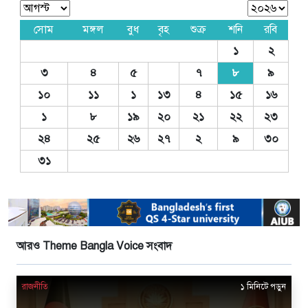
সোম
মঙ্গল
বুধ
বৃহ
শুক্র
শনি
রবি
১
২
৩
৪
৫
৭
৮
৯
১০
১১
১
১৩
৪
১৫
১৬
১
৮
১৯
২০
২১
২২
২৩
২৪
২৫
২৬
২৭
২
৯
৩০
৩১
আরও Theme Bangla Voice সংবাদ
রাজনীতি
১ মিনিটে পড়ুন