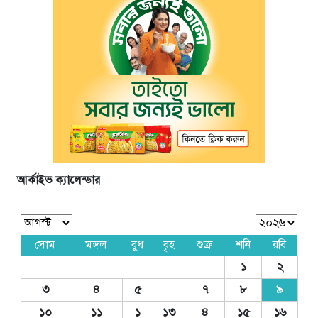
আর্কাইভ ক্যালেন্ডার
সোম
মঙ্গল
বুধ
বৃহ
শুক্র
শনি
রবি
১
২
৩
৪
৫
৭
৮
৯
১০
১১
১
১৩
৪
১৫
১৬