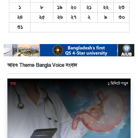
১
৮
১৯
২০
২১
২২
২৩
২৪
২৫
২৬
২৭
২
৯
৩০
৩১
আরও Theme Bangla Voice সংবাদ
স্বাস্থ্য
১ মিনিটে পড়ুন